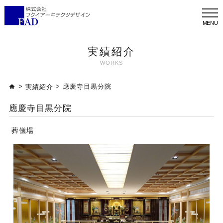
メ
ニ
ュ
ー
実績紹介
WORKS
>
> 應慶寺目黒分院
実績紹介
應慶寺目黒分院
葬儀場