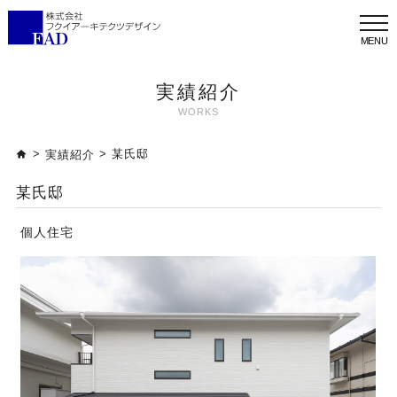
メ
ニ
ュ
ー
実績紹介
WORKS
>
> 某氏邸
実績紹介
某氏邸
個人住宅